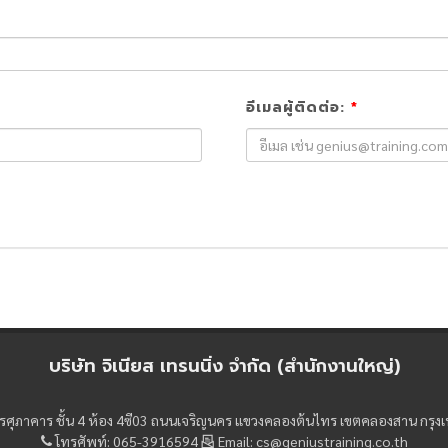
อีเมลผู้ติดต่อ:
*
บริษัท จิเนียส เทรนนิ่ง จำกัด (สำนักงานใหญ่)
าคารศุภาคาร ชั้น 4 ห้อง 4ซี03 ถนนเจริญนคร แขวงคลองต้นไทร เขตคลองสาน ก
โทรศัพท์: 065-3916594
Email: cs@geniustraining.co.th