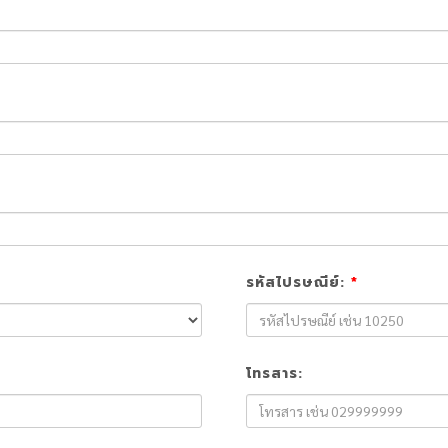
รหัสไปรษณีย์:
*
โทรสาร: