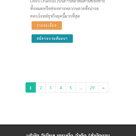
Omni Channel เป็นการตลาดผสานช่องทาง
ทั้งหมดหรือช่องทางหลากหลายซึ่งน่าจะ
ตอบโจทย์ธุรกิจยุคนี้มากที่สุด
รายละเอียด
สมัครอบรมสัมมนา
1
2
3
4
5
...
29
»
บริษัท จิเนียส เทรนนิ่ง จำกัด (สำนักงาน