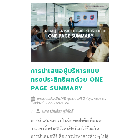
การนำเสนอผู้บริหารแบบ
ทรงประสิทธิผลด้วย ONE
PAGE SUMMARY
สอบถามเพิ่มเติมได้ที่ คุณกานต์สินี / คุณธนวรรณ
โทรศัพท์ : 065-3916594
ผศ.ดร.สันติธร ภูริภักดี
การนำเสนองาน เป็นทักษะสำคัญที่ผนวก
รวมเอาทั้งศาสตร์และศิลป์มาไว้ด้วยกัน
การนำเสนอที่ดี คือ การนำพาสารต่าง ๆ ไปสู่