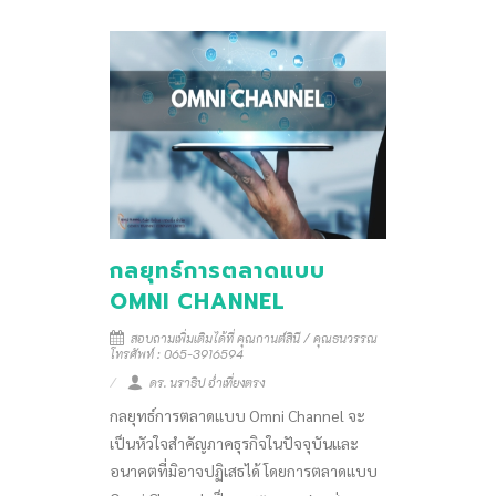
กลยุทธ์การตลาดแบบ
OMNI CHANNEL
สอบถามเพิ่มเติมได้ที่ คุณกานต์สินี / คุณธนวรรณ
โทรศัพท์ : 065-3916594
ดร. นราธิป อ่ำเที่ยงตรง
กลยุทธ์การตลาดแบบ Omni Channel จะ
เป็นหัวใจสำคัญภาคธุรกิจในปัจจุบันและ
อนาคตที่มิอาจปฏิเสธได้ โดยการตลาดแบบ