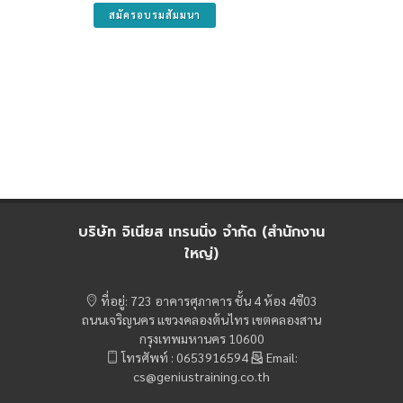
สมัครอบรมสัมมนา
บริษัท จิเนียส เทรนนิ่ง จำกัด (สำนักงาน
ใหญ่)
ที่อยู่: 723 อาคารศุภาคาร ชั้น 4 ห้อง 4ซี03
ถนนเจริญนคร แขวงคลองต้นไทร เขตคลองสาน
กรุงเทพมหานคร 10600
โทรศัพท์ : 0653916594
Email:
cs@geniustraining.co.th