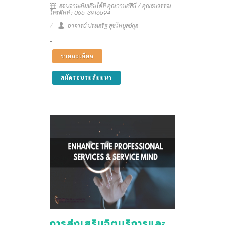
สอบถามเพิ่มเติมได้ที่ คุณกานต์สินี / คุณธนวรรณ
โทรศัพท์ : 065-3916594
อาจารย์ ประเสริฐ สุขไพบูลย์กุล
-
รายละเอียด
สมัครอบรมสัมมนา
การส่งเสริมจิตบริการและ